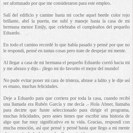
ser afortunado por que me consideraron para este empleo.
Salí del edificio y camine hasta mi coche aquel beetle color rojo
brillante, abrí la puerta, me subí y maneje hasta la casa de mi
hermana menor Emily, que celebraba el cumpleaños del pequeño
Eduardo.
En todo el camino recordé lo que había pasado y pensé por que no
le respondi, pensé en tantas cosas pero trate de despejar mi mente.
Al llegar a casa de mi hermana el pequeño Eduardo corrió hacia mi
y me abrazo y dijo.- ¡llego mi tío favorito el mejor del mundo!
No pude evitar poner mi cara de tristeza, abrase a lalito y le dije así
es enano, muchas felicidades.
Deje a Eduardo para que corriera por toda la casa, cuando recibí
una llamada era Rubén García y me decía .- Hola Abner, llamaba
para decirte que fuiste seleccionado para dirigir el programa,
muchas felicidades, pero antes tienes que escribir una historia de
algo que fue muy significativo en tu vida. Gracias, respondí con
mucha emoción, así que pensé y pensé hasta que llego a mi mente