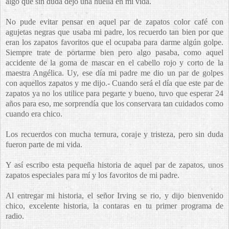
algo que sin duda dejo una huella en mi vida.
No pude evitar pensar en aquel par de zapatos color café con
agujetas negras que usaba mi padre, los recuerdo tan bien por que
eran los zapatos favoritos que el ocupaba para darme algún golpe.
Siempre trate de portarme bien pero algo pasaba, como aquel
accidente de la goma de mascar en el cabello rojo y corto de la
maestra Angélica. Uy, ese día mi padre me dio un par de golpes
con aquellos zapatos y me dijo.- Cuando será el día que este par de
zapatos ya no los utilice para pegarte y bueno, tuvo que esperar 24
años para eso, me sorprendía que los conservara tan cuidados como
cuando era chico.
Los recuerdos con mucha ternura, coraje y tristeza, pero sin duda
fueron parte de mi vida.
Y así escribo esta pequeña historia de aquel par de zapatos, unos
zapatos especiales para mí y los favoritos de mi padre.
Al entregar mi historia, el señor Irving se rio, y dijo bienvenido
chico, excelente historia, la contaras en tu primer programa de
radio.