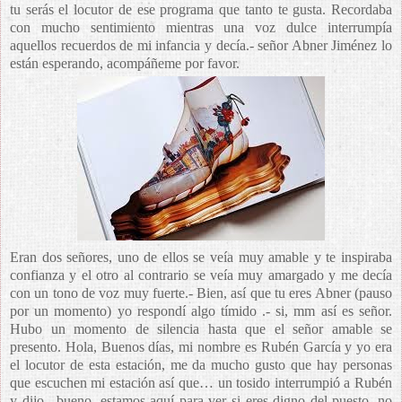
tu serás el locutor de ese programa que tanto te gusta. Recordaba
con mucho sentimiento mientras una voz dulce interrumpía
aquellos recuerdos de mi infancia y decía.- señor Abner Jiménez lo
están esperando, acompáñeme por favor.
Eran dos señores, uno de ellos se veía muy amable y te inspiraba
confianza y el otro al contrario se veía muy amargado y me decía
con un tono de voz muy fuerte.- Bien, así que tu eres Abner (pauso
por un momento) yo respondí algo tímido .- si, mm así es señor.
Hubo un momento de silencia hasta que el señor amable se
presento. Hola, Buenos días, mi nombre es Rubén García y yo era
el locutor de esta estación, me da mucho gusto que hay personas
que escuchen mi estación así que… un tosido interrumpió a Rubén
y dijo.- bueno, estamos aquí para ver si eres digno del puesto, no